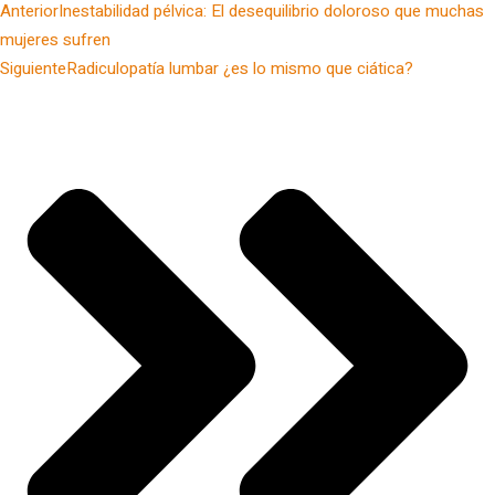
Anterior
Inestabilidad pélvica: El desequilibrio doloroso que muchas
mujeres sufren
Siguiente
Radiculopatía lumbar ¿es lo mismo que ciática?